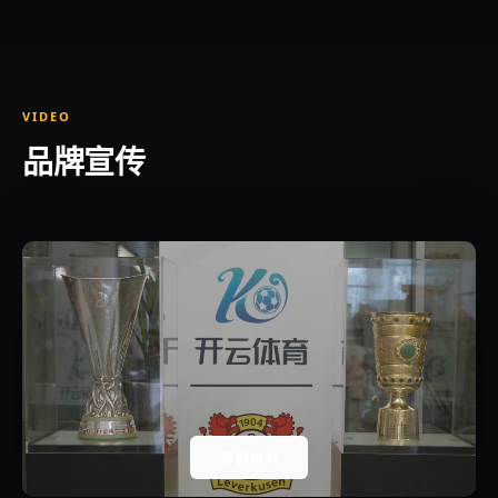
VIDEO
品牌宣传
开启声音