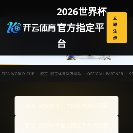
2026世界杯
立
官方指定平
即
注
册
台
 WORLD CUP · 欧宝|欧宝体育官方网站 · OFFICIAL PARTNER · SECURE &
欧宝|欧宝体育官方网站电脑网页版
欧宝|欧宝体育官方网站手机网页版