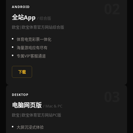
02
ANDROID
全站App
/ 综合版
欧宝|欧宝体育官方网站综合版
体育电竞彩票一体化
海量游戏应有尽有
专属VIP客服通道
下载
03
DESKTOP
电脑网页版
/ Mac & PC
欧宝|欧宝体育官方网站PC版
大屏沉浸式体验