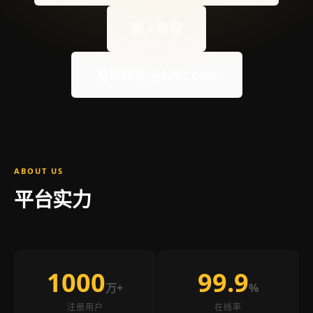
新人教程
易记网址:yj9292.com
ABOUT US
平台实力
1000
99.9
万+
%
注册用户
在线率