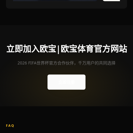
立即加入欧宝|欧宝体育官方网站
2026 FIFA世界杯官方合作伙伴，千万用户的共同选择
立即注册
FAQ