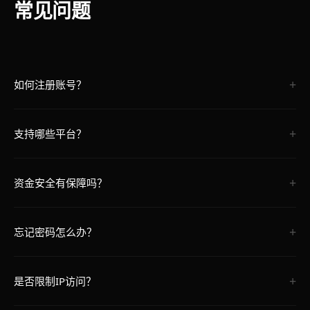
常见问题
+
如何注册账号？
点击页面上的"立即注册"按钮，按照提示填写信息即可完成注册，整个
+
过程只需30秒。
支持哪些平台？
我们支持iOS、Android、电脑网页版和手机H5版，覆盖所有主流平台
+
和设备。
资金安全有保障吗？
我们采用银行级SSL加密技术，资金存取全程安全保障，7x24小时系统
+
监控。
忘记密码怎么办？
请联系24小时在线客服，提供注册信息即可快速找回密码。
+
是否限制IP访问？