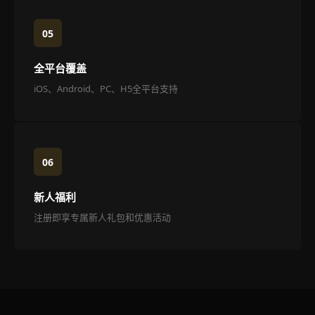
05
全平台覆盖
iOS、Android、PC、H5全平台支持
06
新人福利
注册即享专属新人礼包和优惠活动