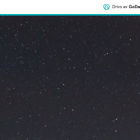
Drivs av
GoDad