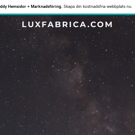
dy Hemsidor + Marknadsföring.
Skapa din kostnadsfria webbplats nu.
LUXFABRICA.COM