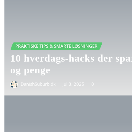
PRAKTISKE TIPS & SMARTE LØSNINGER
10 hverdags-hacks der spa
og penge
DanishSuburb.dk
jul 3, 2025
0