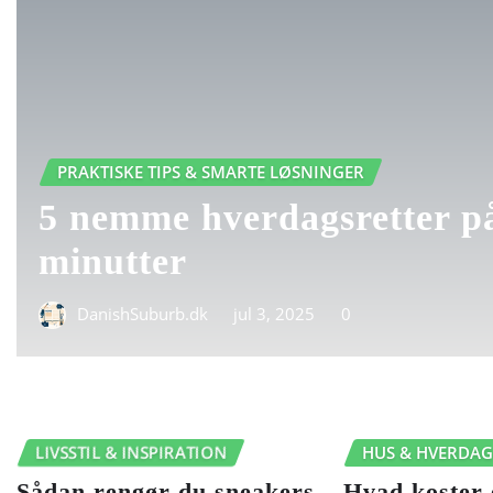
PRAKTISKE TIPS & SMARTE LØSNINGER
5 nemme hverdagsretter p
minutter
DanishSuburb.dk
jul 3, 2025
0
LIVSSTIL & INSPIRATION
HUS & HVERDA
Sådan rengør du sneakers
Hvad koster 