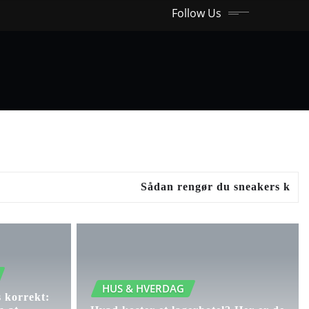
Follow Us
Sådan rengør du sneakers korrekt: suede
HUS & HVERDAG
 korrekt: