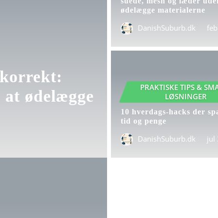
suede, mesh og læder ude
ødelægge materialerne
DanishSuburb.dk
feb
korrekt:
PRAKTISKE TIPS & SM
 at ødelægge
LØSNINGER
10 hverdags-hacks der sp
tid og penge
DanishSuburb.dk
jul