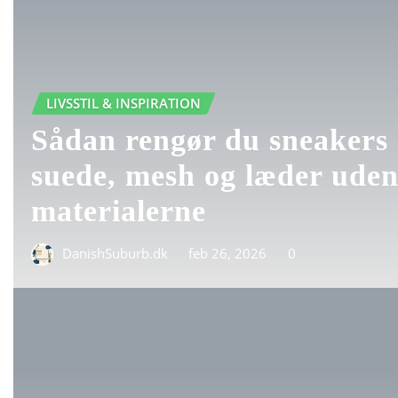
LIVSSTIL & INSPIRATION
Sådan rengør du sneakers 
suede, mesh og læder uden
materialerne
DanishSuburb.dk
feb 26, 2026
0