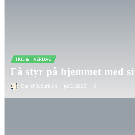
HUS & HVERDAG
Få styr på hjemmet med si
DanishSuburb.dk
jul 3, 2025
0