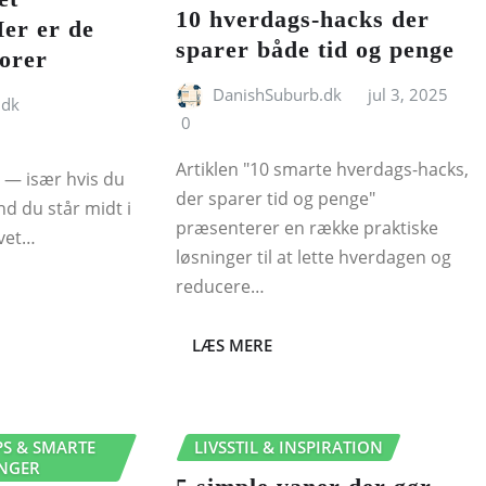
10 hverdags-hacks der
Her er de
sparer både tid og penge
torer
DanishSuburb.dk
jul 3, 2025
.dk
0
Artiklen "10 smarte hverdags-hacks,
s — især hvis du
der sparer tid og penge"
nd du står midt i
præsenterer en række praktiske
rvet…
løsninger til at lette hverdagen og
reducere…
LÆS MERE
PS & SMARTE
LIVSSTIL & INSPIRATION
NGER