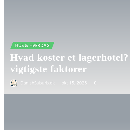
HUS & HVERDAG
Hvad koster et lagerhotel?
vigtigste faktorer
DanishSuburb.dk
okt 15, 2025
0