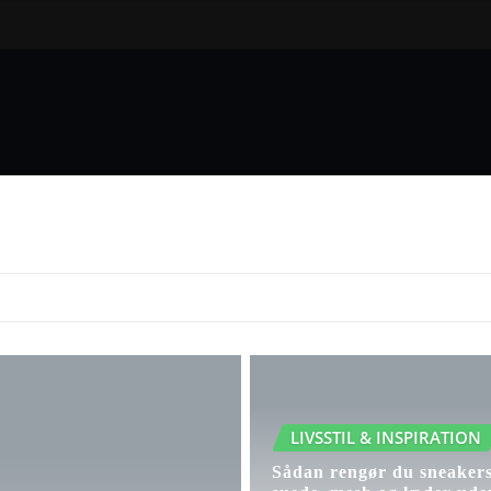
gsglæde
Praktiske Tips & Smarte Løsninger
LIVSSTIL & INSPIRATION
Sådan rengør du sneakers