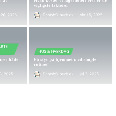
n at
Hvad koster et lagerhotel? Her er de
vigtigste faktorer
 26, 2026
DanishSuburb.dk
okt 15, 2025
ARTE
HUS & HVERDAG
arer både
Få styr på hjemmet med simple
rutiner
 3, 2025
DanishSuburb.dk
jul 3, 2025