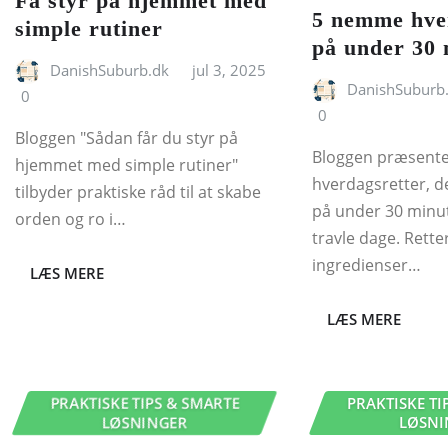
Få styr på hjemmet med
5 nemme hve
simple rutiner
på under 30 
DanishSuburb.dk
jul 3, 2025
DanishSuburb
0
0
Bloggen "Sådan får du styr på
Bloggen præsent
hjemmet med simple rutiner"
hverdagsretter, d
tilbyder praktiske råd til at skabe
på under 30 minutt
orden og ro i…
travle dage. Rett
ingredienser…
LÆS MERE
LÆS MERE
PRAKTISKE TIPS & SMARTE
PRAKTISKE TI
LØSNINGER
LØSNI