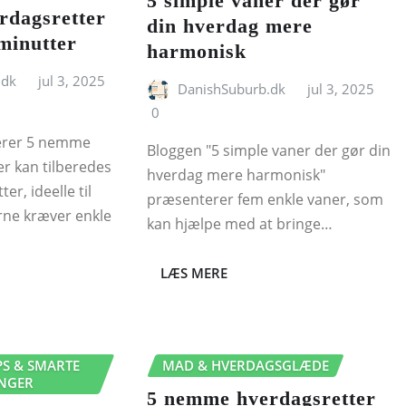
5 simple vaner der gør
rdagsretter
din hverdag mere
minutter
harmonisk
.dk
jul 3, 2025
DanishSuburb.dk
jul 3, 2025
0
erer 5 nemme
Bloggen "5 simple vaner der gør din
er kan tilberedes
hverdag mere harmonisk"
er, ideelle til
præsenterer fem enkle vaner, som
erne kræver enkle
kan hjælpe med at bringe…
LÆS MERE
PS & SMARTE
MAD & HVERDAGSGLÆDE
NGER
5 nemme hverdagsretter