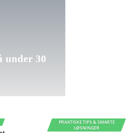
å under 30
G
PRAKTISKE TIPS & SMARTE
LØSNINGER
et