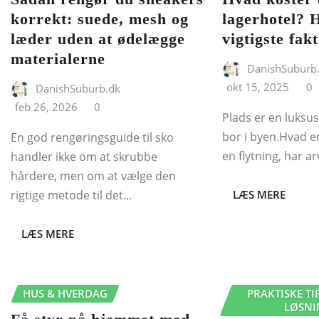
korrekt: suede, mesh og
lagerhotel? 
læder uden at ødelægge
vigtigste fak
materialerne
DanishSuburb
okt 15, 2025
0
DanishSuburb.dk
feb 26, 2026
0
Plads er en luksu
bor i byen.Hvad e
En god rengøringsguide til sko
en flytning, har a
handler ikke om at skrubbe
hårdere, men om at vælge den
rigtige metode til det…
LÆS MERE
LÆS MERE
HUS & HVERDAG
PRAKTISKE TI
LØSNI