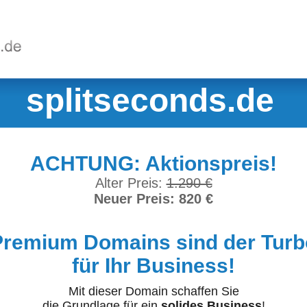
splitseconds.de
ACHTUNG: Aktionspreis!
Alter Preis:
1.290 €
Neuer Preis: 820 €
Premium Domains sind der Turb
für Ihr Business!
Mit dieser Domain schaffen Sie
die Grundlage für ein
solides Business
!