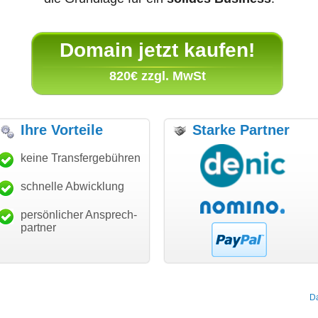
Domain jetzt kaufen!
820€ zzgl. MwSt
Ihre Vorteile
Starke Partner
anke für den schnellen
keine Transfergebühren
"Ich bin dankbar, meine
"S
ansfer und guten Service!"
Wunschdomain gefunden zu
Da
haben. Die Domain passt für
schnelle Abwicklung
Thomas Schäfer
mein Business und mich
i can eckert communication GmbH
Würzburg
hundertprozentig."
persönlicher Ansprech-
Janina Köck
partner
Leben im Einklang
leben-im-einklang.de
Köln
D