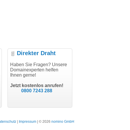
Direkter Draht
uper Abwicklung, vielen
Haben Sie Fragen? Unsere
"Vielen Dank für den
"H
nk!"
Domainexperten helfen
AuthCode - hat alles prima
do
Ihnen gerne!
geklappt!"
Do
modern software GbR
sc
Michael Aigner
Till Kraemer
Landau an der Isar
Jetzt kostenlos anrufen!
Schauspieler
0800 7243 288
atenschutz
|
Impressum
| © 2026
nomino GmbH