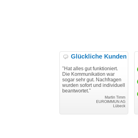
Glückliche Kunden
h möchte mich bei Ihnen
"Hat alles gut funktioniert.
"D
h für den reibungslosen
Die Kommunikation war
Tr
auf beim Transfer
sogar sehr gut. Nachfragen
danken."
wurden sofort und individuell
beantwortet."
Achim Ginster
www.vor-ort-finden.com
Martin Timm
EUROIMMUN AG
Lübeck