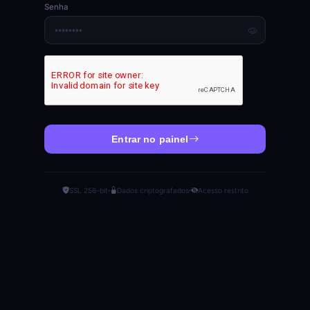
Senha
Entrar no painel
SSL 256-bit
Dados criptografados
Acesso restrito