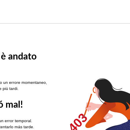
 è andato
rato un errore momentaneo,
e più tardi.
ó mal!
403
un error temporal.
ntentarlo más tarde.