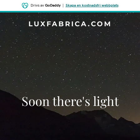
Drivs av
GoDaddy
|
Skapa en kostnadsfri webbplats
LUXFABRICA.COM
Soon there's light