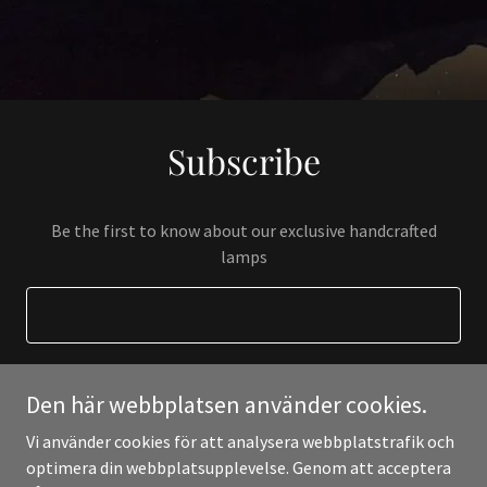
Subscribe
Be the first to know about our exclusive handcrafted
lamps
Den här webbplatsen använder cookies.
REGISTER
Vi använder cookies för att analysera webbplatstrafik och
optimera din webbplatsupplevelse. Genom att acceptera