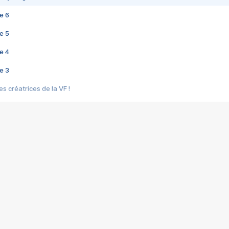
e 6
e 5
e 4
e 3
s créatrices de la VF !
e 2
e 1
e Mektoub My Love arrive enfin ! Rencontre avec Shaïn Boumedine et Sal
i : après Toni en famille
elle réalise le bouleversant Dites lui que je l'aime
ais ! Rencontre autour de Vie privée de Rebecca Zlotowski
 de Marguerite, Grave... Rencontre avec Ella Rumpf