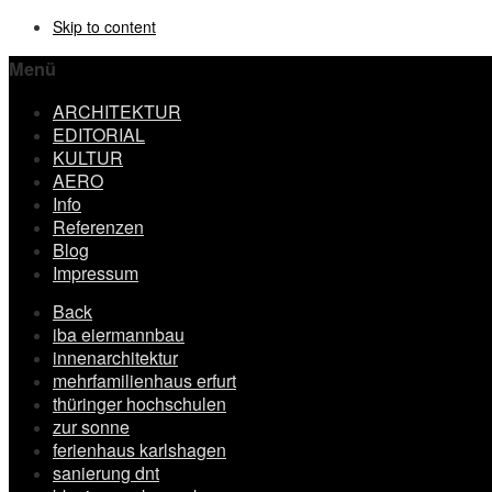
Skip to content
Menü
ARCHITEKTUR
EDITORIAL
KULTUR
AERO
Info
Referenzen
Blog
Impressum
Back
iba eiermannbau
innenarchitektur
mehrfamilienhaus erfurt
thüringer hochschulen
zur sonne
ferienhaus karlshagen
sanierung dnt