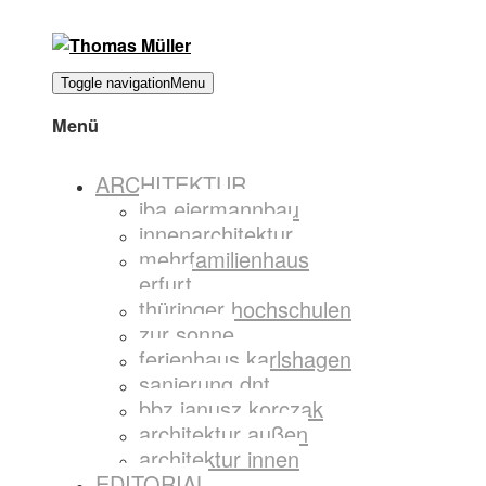
Toggle navigation
Menu
Menü
ARCHITEKTUR
iba eiermannbau
innenarchitektur
mehrfamilienhaus
erfurt
thüringer hochschulen
zur sonne
ferienhaus karlshagen
sanierung dnt
bbz janusz korczak
architektur außen
architektur innen
EDITORIAL