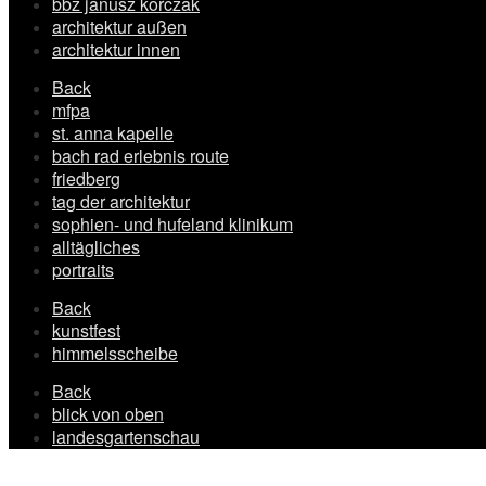
bbz janusz korczak
architektur außen
architektur innen
Back
mfpa
st. anna kapelle
bach rad erlebnis route
friedberg
tag der architektur
sophien- und hufeland klinikum
alltägliches
portraits
Back
kunstfest
himmelsscheibe
Back
blick von oben
landesgartenschau