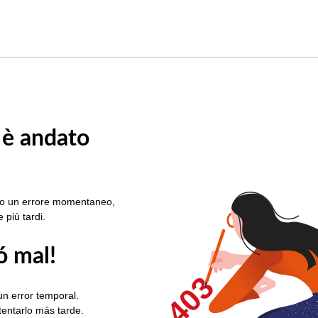
 è andato
rato un errore momentaneo,
e più tardi.
ó mal!
403
un error temporal.
ntentarlo más tarde.