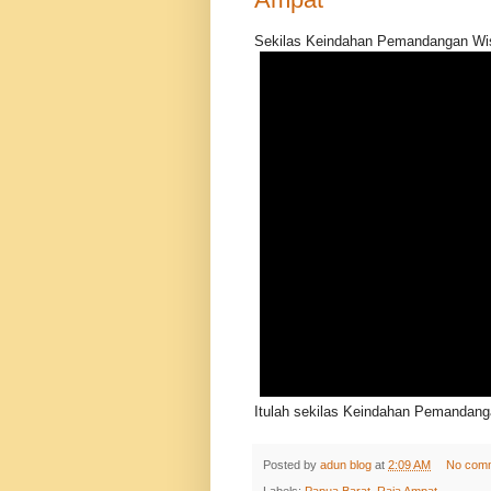
Sekilas Keindahan Pemandangan Wis
Itulah sekilas Keindahan Pemandang
Posted by
adun blog
at
2:09 AM
No com