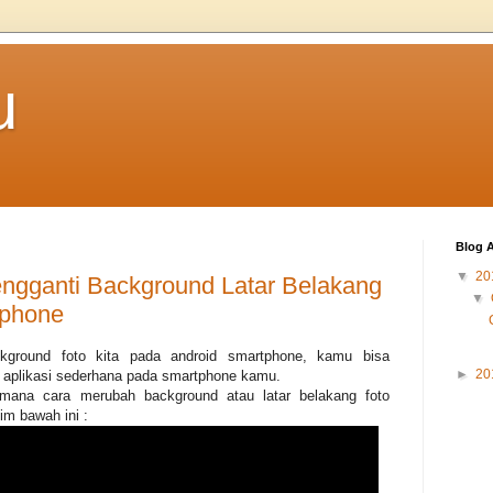
u
Blog A
▼
20
ngganti Background Latar Belakang
▼
tphone
ground foto kita pada android smartphone, kamu bisa
►
20
aplikasi sederhana pada smartphone kamu.
imana cara merubah background atau latar belakang foto
m bawah ini :