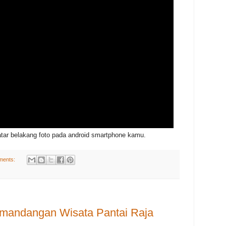
atar belakang foto pada android smartphone kamu.
ments:
emandangan Wisata Pantai Raja