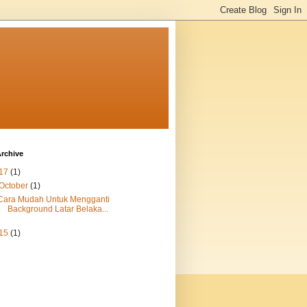
rchive
17
(1)
October
(1)
Cara Mudah Untuk Mengganti
Background Latar Belaka...
15
(1)