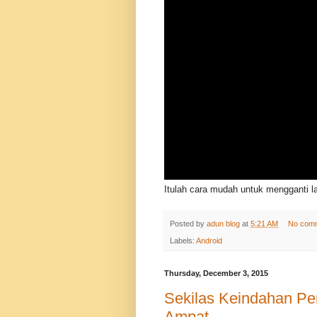
Itulah cara mudah untuk mengganti l
Posted by
adun blog
at
5:21 AM
No com
Labels:
Android
Thursday, December 3, 2015
Sekilas Keindahan P
Ampat