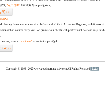
流程可
“点击这里”
查看或咨询support@4.cn。
购买
>>
erview:
orld leading domain escrow service platform and ICANN-Accredited Registrar, with 6 years ri
 transaction volume every year. We promise our clients with professional, safe and easy third-
.
d process, you can
“visit here”
or contact support@4.cn.
NOW
>>
Copyright © 1998 -2025 www.goodmorning-italy.com All Rights Reserved
51La