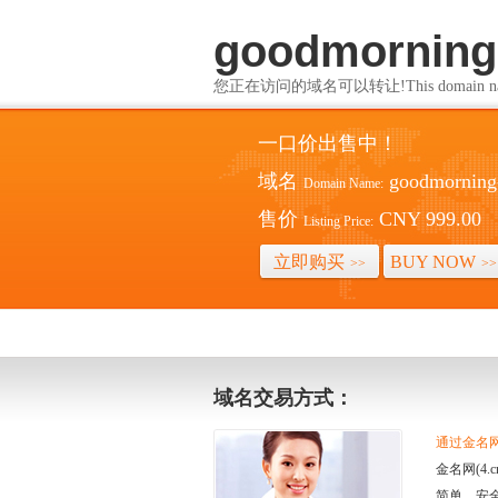
goodmorning-
您正在访问的域名可以转让!This domain name i
一口价出售中！
域名
goodmorning-
Domain Name:
售价
CNY 999.00
Listing Price:
立即购买
BUY NOW
>>
>>
域名交易方式：
通过金名网(
金名网(4
简单、安