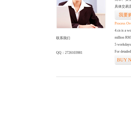
具体交易
我要
Process Ov
4.cn is a w
million RMB
联系我们
5 workdays
For detaile
QQ：2726103981
BUY 