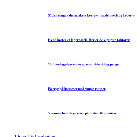
Sådan rengør du sneakers korrekt: suede, mesh og læder uden at ødelægge materia
Hvad koster et lagerhotel? Her er de vigtigste faktorer
10 hverdags-hacks der sparer både tid og penge
Få styr på hjemmet med simple rutiner
5 nemme hverdagsretter på under 30 minutter
Livsstil & Inspiration