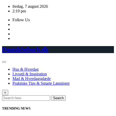
Skip
fredag, 7 august 2026
to
2:19 pm
content
Follow Us
DanishSuburb.dk
Hus & Hverdag
Livsstil & Inspiration
Mad & Hverdagsglæde
Praktiske Tips & Smarte Løsninger
×
Search
TRENDING NEWS