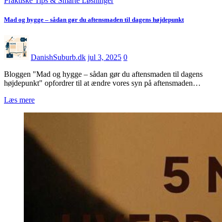
Praktiske Tips & Smarte Løsninger
Mad og hygge – sådan gør du aftensmaden til dagens højdepunkt
DanishSuburb.dk
jul 3, 2025
0
Bloggen "Mad og hygge – sådan gør du aftensmaden til dagens
højdepunkt" opfordrer til at ændre vores syn på aftensmaden…
Læs mere