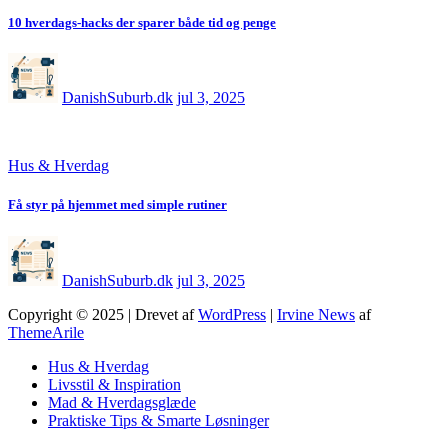
10 hverdags-hacks der sparer både tid og penge
DanishSuburb.dk
jul 3, 2025
Hus & Hverdag
Få styr på hjemmet med simple rutiner
DanishSuburb.dk
jul 3, 2025
Copyright © 2025 | Drevet af
WordPress
|
Irvine News
af
ThemeArile
Hus & Hverdag
Livsstil & Inspiration
Mad & Hverdagsglæde
Praktiske Tips & Smarte Løsninger