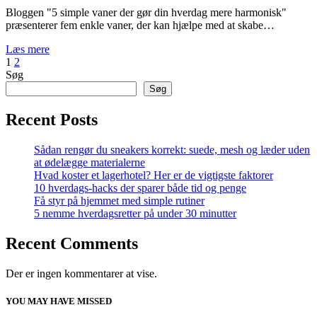
Bloggen "5 simple vaner der gør din hverdag mere harmonisk"
præsenterer fem enkle vaner, der kan hjælpe med at skabe…
Læs mere
Indlægsinddeling
1
2
Søg
Søg
Recent Posts
Sådan rengør du sneakers korrekt: suede, mesh og læder uden
at ødelægge materialerne
Hvad koster et lagerhotel? Her er de vigtigste faktorer
10 hverdags-hacks der sparer både tid og penge
Få styr på hjemmet med simple rutiner
5 nemme hverdagsretter på under 30 minutter
Recent Comments
Der er ingen kommentarer at vise.
YOU MAY HAVE MISSED